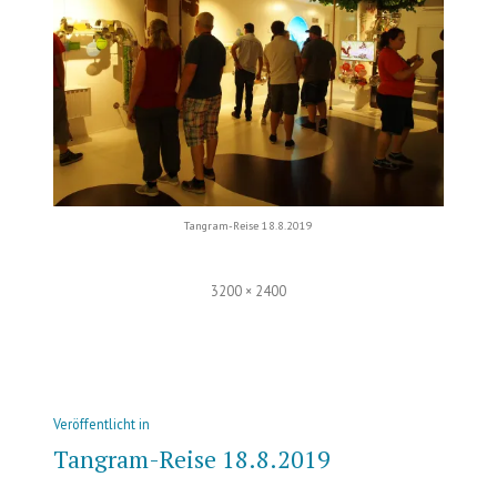
Tangram-Reise 18.8.2019
Volle
3200 × 2400
Größe
Beitrags-
Veröffentlicht in
Navigation
Tangram-Reise 18.8.2019