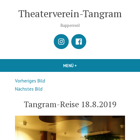
Zum
Theaterverein-Tangram
Inhalt
springen
Rupperswil
istagram
Facebook
MENÜ
+
AUFGEKLAPPT
ZUGEKLAPPT
Vorheriges Bild
Nächstes Bild
Tangram-Reise 18.8.2019