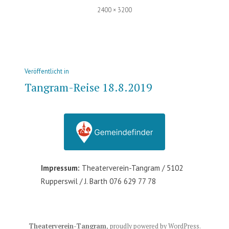
Volle
2400 × 3200
Größe
Beitrags-
Veröffentlicht in
Navigation
Tangram-Reise 18.8.2019
Impressum:
Theaterverein-Tangram / 5102
Rupperswil / J. Barth 076 629 77 78
Theaterverein-Tangram
,
proudly powered by WordPress
.