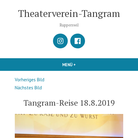
Zum
Theaterverein-Tangram
Inhalt
springen
Rupperswil
istagram
Facebook
MENÜ
+
AUFGEKLAPPT
ZUGEKLAPPT
Vorheriges Bild
Nächstes Bild
Tangram-Reise 18.8.2019