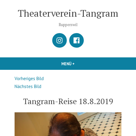
Zum
Theaterverein-Tangram
Inhalt
springen
Rupperswil
istagram
Facebook
MENÜ
+
AUFGEKLAPPT
ZUGEKLAPPT
Vorheriges Bild
Nächstes Bild
Tangram-Reise 18.8.2019