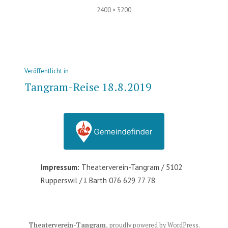
Volle
2400 × 3200
Größe
Beitrags-
Veröffentlicht in
Navigation
Tangram-Reise 18.8.2019
Impressum:
Theaterverein-Tangram / 5102
Rupperswil / J. Barth 076 629 77 78
Theaterverein-Tangram
,
proudly powered by WordPress
.