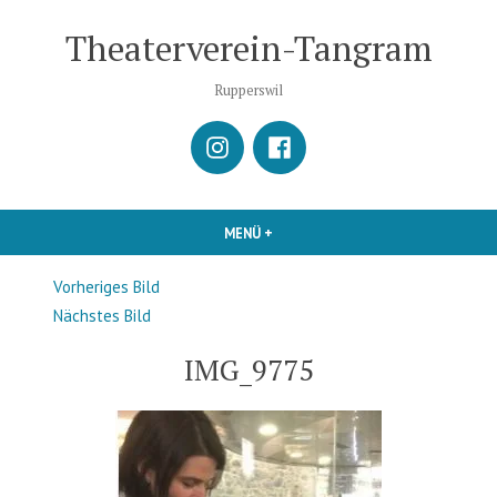
Zum
Theaterverein-Tangram
Inhalt
springen
Rupperswil
istagram
Facebook
MENÜ
+
AUFGEKLAPPT
ZUGEKLAPPT
Vorheriges Bild
Nächstes Bild
IMG_9775