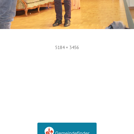
Volle
5184 × 3456
Größe
n