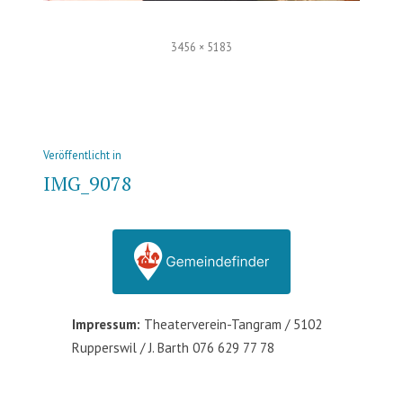
Volle
3456 × 5183
Größe
Beitrags-
Veröffentlicht in
Navigation
IMG_9078
Impressum:
Theaterverein-Tangram / 5102
Rupperswil / J. Barth 076 629 77 78