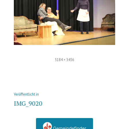
Volle
5184 × 3456
Größe
Beitrags-
Veröffentlicht in
Navigation
IMG_9020