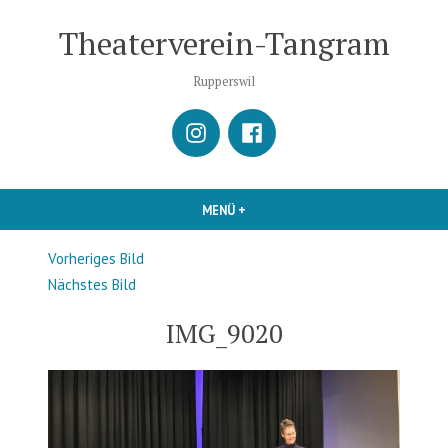
Zum
Theaterverein-Tangram
Inhalt
springen
Rupperswil
istagram
Facebook
MENÜ
+
AUFGEKLAPPT
ZUGEKLAPPT
Vorheriges Bild
Nächstes Bild
IMG_9020