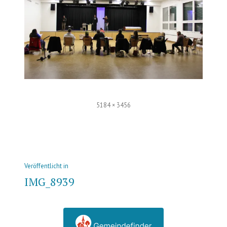
Volle
5184 × 3456
Größe
Beitrags-
Veröffentlicht in
Navigation
IMG_8939