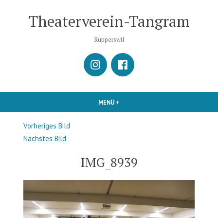
Zum
Theaterverein-Tangram
Inhalt
springen
Rupperswil
istagram
Facebook
MENÜ
+
AUFGEKLAPPT
ZUGEKLAPPT
Vorheriges Bild
Nächstes Bild
IMG_8939