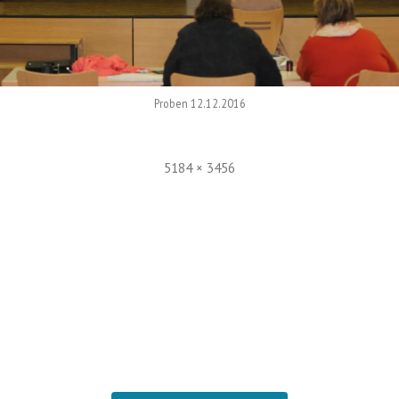
Proben 12.12.2016
Volle
5184 × 3456
Größe
n