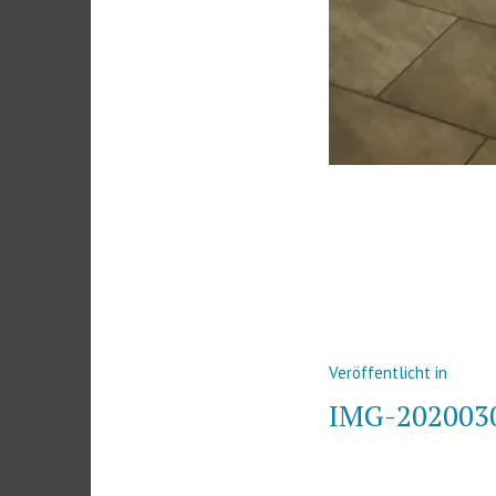
Beitrags-
Veröffentlicht in
Navigatio
IMG-202003