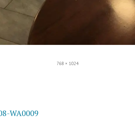
Volle
768 × 1024
Größe
n
08-WA0009