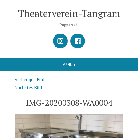
Zum
Theaterverein-Tangram
Inhalt
springen
Rupperswil
istagram
Facebook
MENÜ
+
AUFGEKLAPPT
ZUGEKLAPPT
Vorheriges Bild
Nächstes Bild
IMG-20200308-WA0004