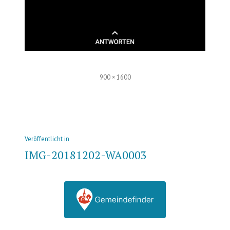
Volle
900 × 1600
Größe
Beitrags-
Veröffentlicht in
Navigation
IMG-20181202-WA0003